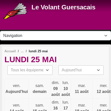
Panneau de gestion des cookies
Le Volant Guersacais
Accueil
lundi 25 mai
LUNDI 25 MAI
dim.
lun.
ven.
sam.
mar.
mer.
09
10
Aujourd'hui
demain
11 août
12 août
août
août
dim.
lun.
ven.
sam.
mar.
mer.
16
17